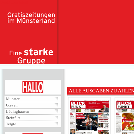
Direkt zum Inhalt
HALLO
ALLE AUSGABEN ZU AHLE
Münster
Greven
Lüdinghausen
Steinfurt
Telgte