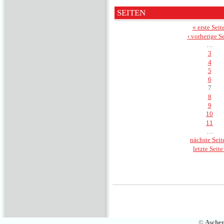
SEITEN
« erste Seit
‹ vorherige Se
…
3
4
5
6
7
8
9
10
11
…
nächste Seite
letzte Seite
©
Asche