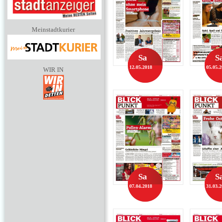
Meinstadtkurier
Sa
S
12.05.2018
05.05.
WIR IN
Sa
S
07.04.2018
31.03.