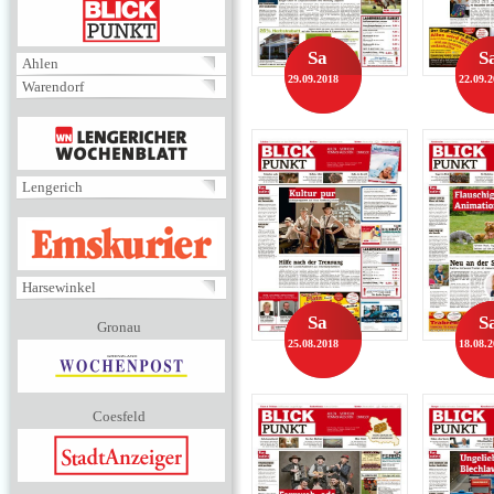
BLICKPUNKT
Sa
S
Ahlen
29.09.2018
22.09.
Warendorf
MENÜ
Lengerich
EMSKURIER
Harsewinkel
Sa
S
Gronau
25.08.2018
18.08.
Coesfeld