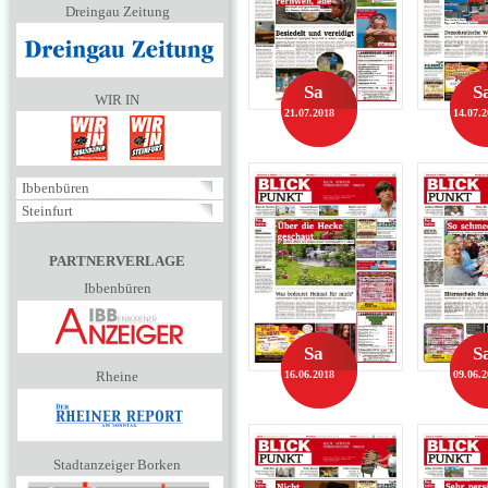
Dreingau Zeitung
Sa
S
WIR IN
21.07.2018
14.07.
Ibbenbüren
Steinfurt
PARTNERVERLAGE
Ibbenbüren
Sa
S
Rheine
16.06.2018
09.06.
Stadtanzeiger Borken