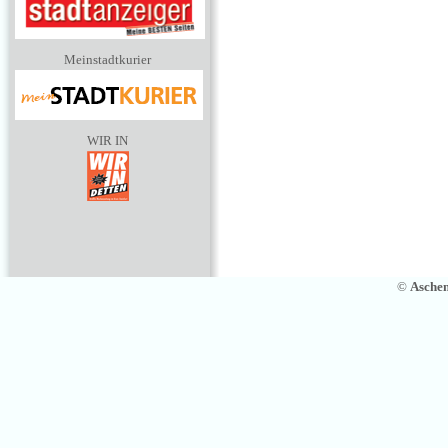
Meinstadtkurier
WIR IN
©
Asche