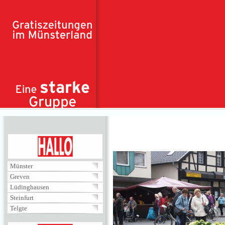
Direkt zum Inhalt
HALLO
Münster
Greven
Lüdinghausen
Steinfurt
Telgte