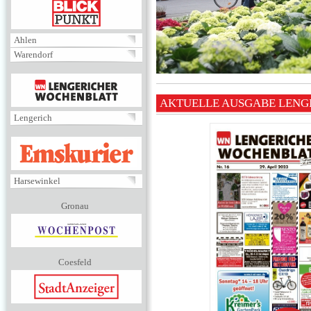
BLICKPUNKT
Ahlen
Warendorf
MENÜ
AKTUELLE AUSGABE LENG
Lengerich
EMSKURIER
Harsewinkel
Gronau
Coesfeld