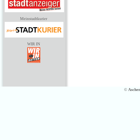
Meinstadtkurier
WIR IN
©
Asche