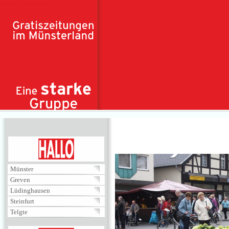
Direkt zum Inhalt
HALLO
Münster
Greven
Lüdinghausen
Steinfurt
Telgte