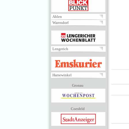
BLICKPUNKT
Ahlen
Warendorf
MENÜ
Lengerich
EMSKURIER
Harsewinkel
Gronau
Coesfeld