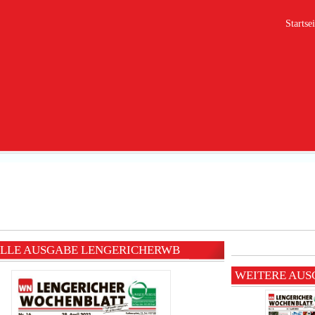
Startsei
LLE AUSGABE LENGERICHERWB
WEITERE AU