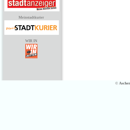
Meinstadtkurier
WIR IN
©
Asche