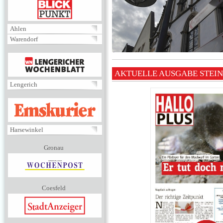
BLICKPUNKT
Ahlen
Warendorf
MENÜ
AKTUELLE AUSGABE STEI
Lengerich
EMSKURIER
Harsewinkel
Gronau
Coesfeld