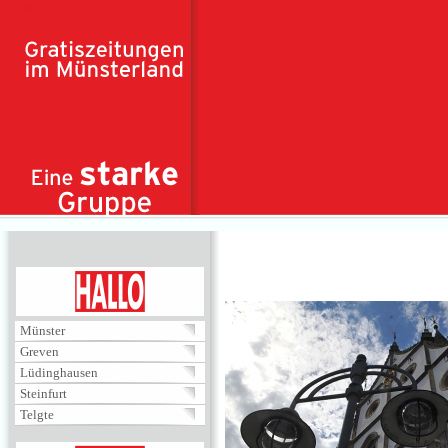
Direkt zum Inhalt
HALLO
Münster
Greven
Lüdinghausen
Steinfurt
Telgte