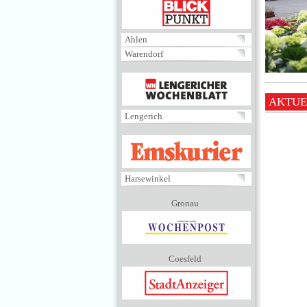
BLICKPUNKT
Ahlen
Warendorf
MENÜ
AKTUE
Lengerich
EMSKURIER
Harsewinkel
Gronau
Coesfeld